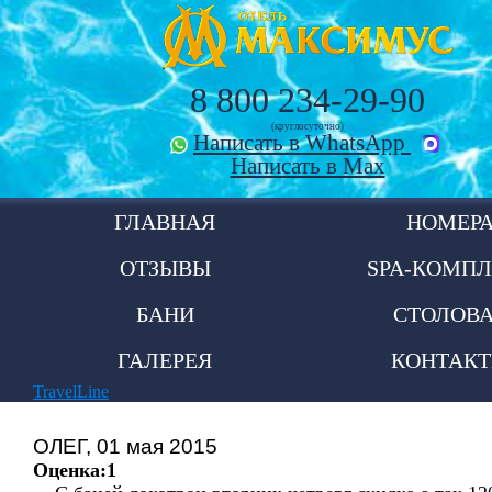
8 800 234-29-90
(круглосуточно)
Написать в WhatsApp
Написать в Max
ГЛАВНАЯ
НОМЕР
ОТЗЫВЫ
SPA-КОМПЛ
БАНИ
СТОЛОВ
ГАЛЕРЕЯ
КОНТАК
TravelLine
ОЛЕГ, 01 мая 2015
Оценка:1