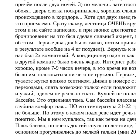
причём после двух ночей. 3) по мелочи.. затертост
обоях.. дверь слегка поскрипывала, хорошая слы
происходящего в коридоре... Хотя для двух звезд 
это приемлемо. Сразу скажу, лестница ОЧЕНЬ кру
этом и на сайте написано, и при звонке для подтв
бронирования на это был сделан сильный акцент,
об этом. Первые два дня было тяжко, потом привы
в результате вообще на 4 кг похудел)). Вернусь к 
нас был 2х комнатный. А кондиционер один и как 
в другой комнате было очень жарко. Интернет раб
хорошо, кроме 7-9 часов вечера, в это время не в
было им пользоваться ни чего не грузило. Первые 
туалете жутко воняло септиком. Диван в номере с
переходами, спать возможно только если подложит
и узкий, вдвоём не реально спать. Кухней не поль
Бассейн. Это отдельная тема. Сам бассейн классны
глубина комфортная... НО его температура 21-22 г
не больше. По этому о коком подогреве идет речь 
понятно. Мы в нем купались, так как речка на дач
Пляж близко, но очень долгий спуск по лестнице,
основном прогуливались до мелкой гальки (мин 20