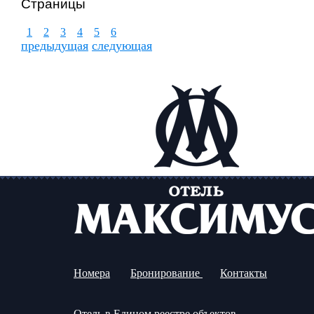
Страницы
1
2
3
4
5
6
предыдущая
следующая
Номера
Бронирование
Контакты
Отель в Едином реестре объектов