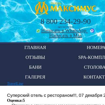
8 800 234-29-90
(круглосуточно)
Написать в WhatsApp
Написать в Max
ГЛАВНАЯ
НОМЕР
ОТЗЫВЫ
SPA-КОМПЛ
БАНИ
СТОЛОВ
ГАЛЕРЕЯ
КОНТАК
TravelLine
Суперский отель с рестораном!!!, 07 декабря 
Оценка:5