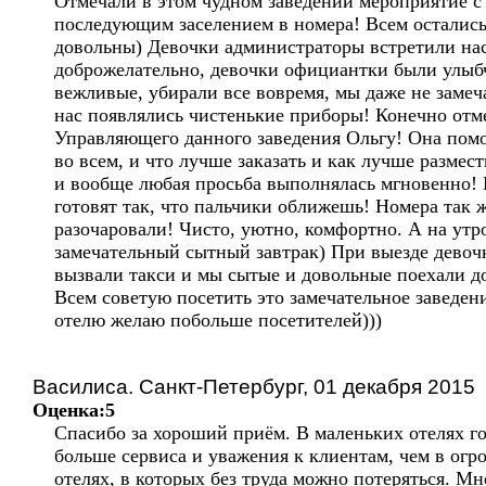
Отмечали в этом чудном заведении мероприятие с
последующим заселением в номера! Всем остались
довольны) Девочки администраторы встретили на
доброжелательно, девочки официантки были улыб
вежливые, убирали все вовремя, мы даже не замеча
нас появлялись чистенькие приборы! Конечно отм
Управляющего данного заведения Ольгу! Она помо
во всем, и что лучше заказать и как лучше размест
и вообще любая просьба выполнялась мгновенно!
готовят так, что пальчики оближешь! Номера так ж
разочаровали! Чисто, уютно, комфортно. А на утр
замечательный сытный завтрак) При выезде девоч
вызвали такси и мы сытые и довольные поехали д
Всем советую посетить это замечательное заведени
отелю желаю побольше посетителей)))
Василиса. Санкт-Петербург, 01 декабря 2015
Оценка:5
Спасибо за хороший приём. В маленьких отелях г
больше сервиса и уважения к клиентам, чем в ог
отелях, в которых без труда можно потеряться. Мн