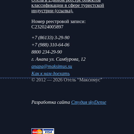
классификации в сфере туристской
индустрии (ссылка).
Номер реестровой записи:
С232024005897
+7 (86133) 3-29-90
+7 (988) 310-64-06
8800 234-29-90
г. Анапа ул. Самбурова, 12
anapa@maksimus.su
Как к нам доехать
© 2012 — 2026 Отель “Максимус”
Разработка сайта
Студия skyDense