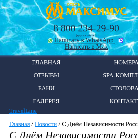
8 800 234-29-90
(круглосуточно)
Написать в WhatsApp
Написать в Max
ГЛАВНАЯ
НОМЕР
ОТЗЫВЫ
SPA-КОМПЛ
БАНИ
СТОЛОВ
ГАЛЕРЕЯ
КОНТАК
TravelLine
Главная
/
Новости
/
С Днём Независимости Росс
С Днём Независимости Росс