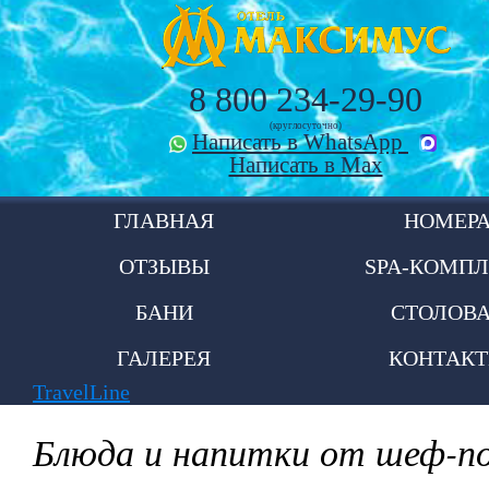
8 800 234-29-90
(круглосуточно)
Написать в WhatsApp
Написать в Max
ГЛАВНАЯ
НОМЕР
ОТЗЫВЫ
SPA-КОМПЛ
БАНИ
СТОЛОВ
ГАЛЕРЕЯ
КОНТАК
TravelLine
Блюда и напитки от шеф-п