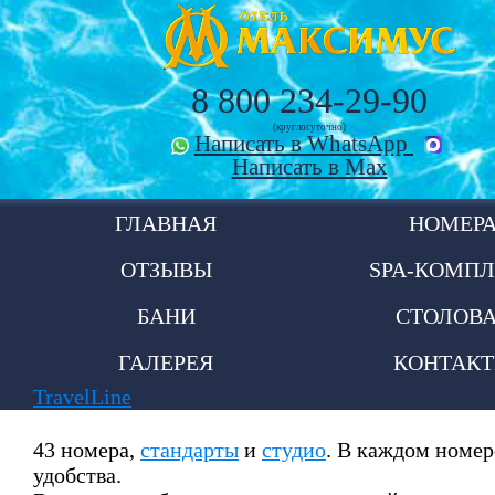
8 800 234-29-90
(круглосуточно)
Написать в WhatsApp
Написать в Max
ГЛАВНАЯ
НОМЕР
ОТЗЫВЫ
SPA-КОМПЛ
БАНИ
СТОЛОВ
ГАЛЕРЕЯ
КОНТАК
TravelLine
43 номера,
стандарты
и
студио
. В каждом номере
удобства.