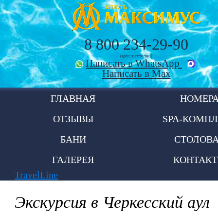
8 800 234-29-90
(круглосуточно)
Написать в WhatsApp
Написать в Max
ГЛАВНАЯ
НОМЕР
ОТЗЫВЫ
SPA-КОМПЛ
БАНИ
СТОЛОВ
ГАЛЕРЕЯ
КОНТАК
TravelLine
Экскурсия в Черкесский аул