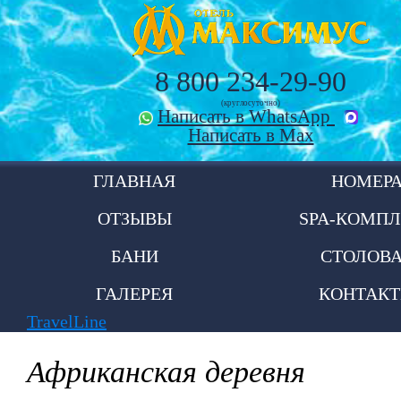
8 800 234-29-90
(круглосуточно)
Написать в WhatsApp
Написать в Max
ГЛАВНАЯ
НОМЕР
ОТЗЫВЫ
SPA-КОМПЛ
БАНИ
СТОЛОВ
ГАЛЕРЕЯ
КОНТАК
TravelLine
Африканская деревня